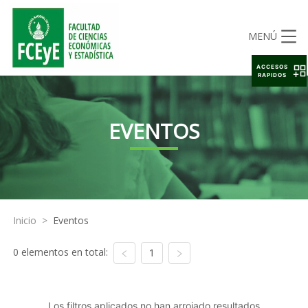
MENÚ
ACCESOS
RAPIDOS
EVENTOS
Inicio
>
Eventos
0 elementos en total:
1
Los filtros aplicados no han arrojado resultados