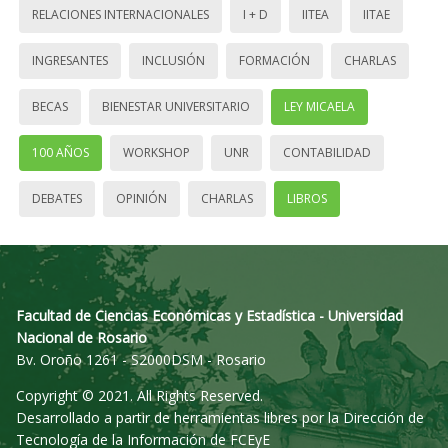
RELACIONES INTERNACIONALES
I + D
IITEA
IITAE
INGRESANTES
INCLUSIÓN
FORMACIÓN
CHARLAS
BECAS
BIENESTAR UNIVERSITARIO
LEY MICAELA
100 AÑOS
WORKSHOP
UNR
CONTABILIDAD
DEBATES
OPINIÓN
CHARLAS
LIBROS
Facultad de Ciencias Económicas y Estadística - Universidad
Nacional de Rosario
Bv. Oroño 1261 - S2000DSM - Rosario
Copyright © 2021. All Rights Reserved.
Desarrollado a partir de herramientas libres por la Dirección de
Tecnología de la Información de FCEyE