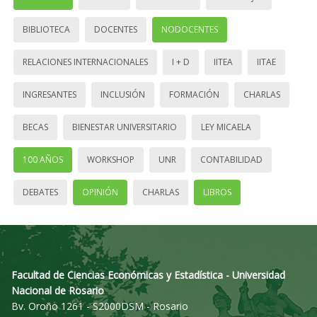
BIBLIOTECA
DOCENTES
NODOCENTES
RELACIONES INTERNACIONALES
I + D
IITEA
IITAE
INGRESANTES
INCLUSIÓN
FORMACIÓN
CHARLAS
BECAS
BIENESTAR UNIVERSITARIO
LEY MICAELA
100 AÑOS
WORKSHOP
UNR
CONTABILIDAD
DEBATES
OPINIÓN
CHARLAS
LIBROS
Facultad de Ciencias Económicas y Estadística - Universidad
Nacional de Rosario
Bv. Oroño 1261 - S2000DSM - Rosario