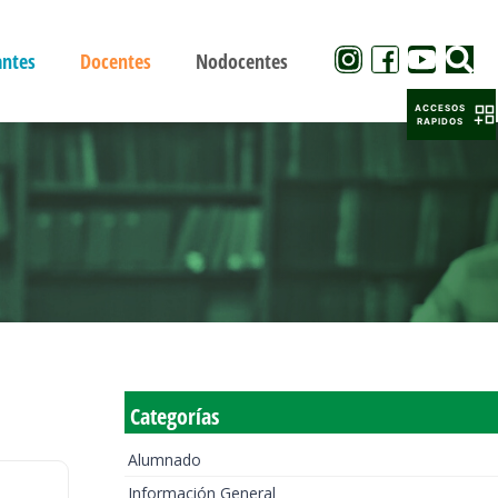
antes
Docentes
Nodocentes
ACCESOS
RAPIDOS
Categorías
Alumnado
Información General