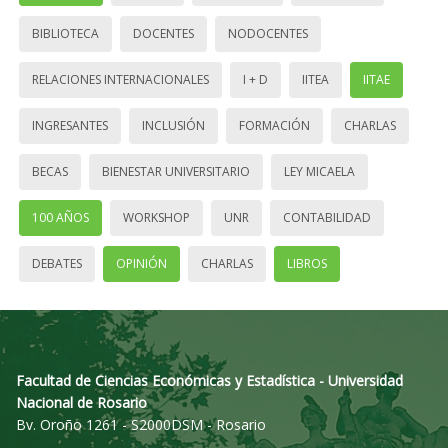
BIBLIOTECA
DOCENTES
NODOCENTES
RELACIONES INTERNACIONALES
I + D
IITEA
IITAE
INGRESANTES
INCLUSIÓN
FORMACIÓN
CHARLAS
BECAS
BIENESTAR UNIVERSITARIO
LEY MICAELA
100 AÑOS
WORKSHOP
UNR
CONTABILIDAD
DEBATES
OPINIÓN
CHARLAS
LIBROS
Facultad de Ciencias Económicas y Estadística - Universidad
Nacional de Rosario
Bv. Oroño 1261 - S2000DSM - Rosario