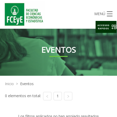
MENÚ
ACCESOS
RAPIDOS
EVENTOS
Inicio
>
Eventos
0 elementos en total:
1
Los filtros aplicados no han arrojado resultados