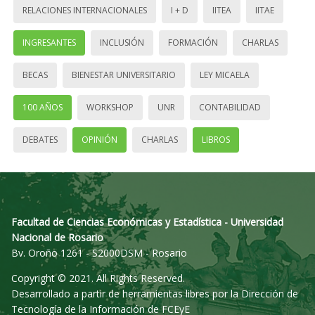
RELACIONES INTERNACIONALES
I + D
IITEA
IITAE
INGRESANTES
INCLUSIÓN
FORMACIÓN
CHARLAS
BECAS
BIENESTAR UNIVERSITARIO
LEY MICAELA
100 AÑOS
WORKSHOP
UNR
CONTABILIDAD
DEBATES
OPINIÓN
CHARLAS
LIBROS
Facultad de Ciencias Económicas y Estadística - Universidad
Nacional de Rosario
Bv. Oroño 1261 - S2000DSM - Rosario
Copyright © 2021. All Rights Reserved.
Desarrollado a partir de herramientas libres por la Dirección de
Tecnología de la Información de FCEyE