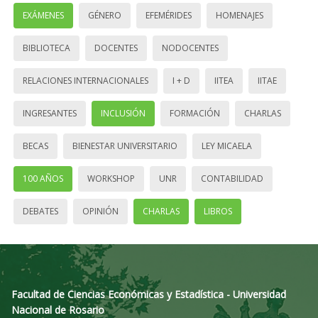
EXÁMENES
GÉNERO
EFEMÉRIDES
HOMENAJES
BIBLIOTECA
DOCENTES
NODOCENTES
RELACIONES INTERNACIONALES
I + D
IITEA
IITAE
INGRESANTES
INCLUSIÓN
FORMACIÓN
CHARLAS
BECAS
BIENESTAR UNIVERSITARIO
LEY MICAELA
100 AÑOS
WORKSHOP
UNR
CONTABILIDAD
DEBATES
OPINIÓN
CHARLAS
LIBROS
Facultad de Ciencias Económicas y Estadística - Universidad
Nacional de Rosario