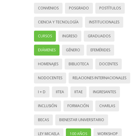
CONVENIOS
POSGRADO
POSTÍTULOS
CIENCIA Y TECNOLOGÍA
INSTITUCIONALES
CURSOS
INGRESO
GRADUADOS
EXÁMENES
GÉNERO
EFEMÉRIDES
HOMENAJES
BIBLIOTECA
DOCENTES
NODOCENTES
RELACIONES INTERNACIONALES
I + D
IITEA
IITAE
INGRESANTES
INCLUSIÓN
FORMACIÓN
CHARLAS
BECAS
BIENESTAR UNIVERSITARIO
LEY MICAELA
100 AÑOS
WORKSHOP