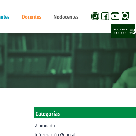
antes
Docentes
Nodocentes
ACCESOS
RAPIDOS
Categorías
Alumnado
Información General