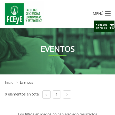
MENÚ
ACCESOS
RAPIDOS
EVENTOS
Inicio
>
Eventos
0 elementos en total:
1
Los filtros aplicados no han arrojado resultados