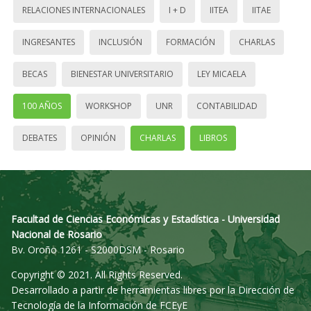
RELACIONES INTERNACIONALES
I + D
IITEA
IITAE
INGRESANTES
INCLUSIÓN
FORMACIÓN
CHARLAS
BECAS
BIENESTAR UNIVERSITARIO
LEY MICAELA
100 AÑOS
WORKSHOP
UNR
CONTABILIDAD
DEBATES
OPINIÓN
CHARLAS
LIBROS
Facultad de Ciencias Económicas y Estadística - Universidad
Nacional de Rosario
Bv. Oroño 1261 - S2000DSM - Rosario
Copyright © 2021. All Rights Reserved.
Desarrollado a partir de herramientas libres por la Dirección de
Tecnología de la Información de FCEyE