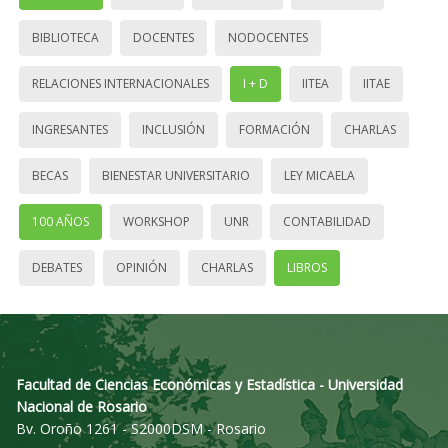
BIBLIOTECA
DOCENTES
NODOCENTES
RELACIONES INTERNACIONALES
I + D
IITEA
IITAE
INGRESANTES
INCLUSIÓN
FORMACIÓN
CHARLAS
BECAS
BIENESTAR UNIVERSITARIO
LEY MICAELA
100 AÑOS
WORKSHOP
UNR
CONTABILIDAD
DEBATES
OPINIÓN
CHARLAS
LIBROS
Facultad de Ciencias Económicas y Estadística - Universidad
Nacional de Rosario
Bv. Oroño 1261 - S2000DSM - Rosario