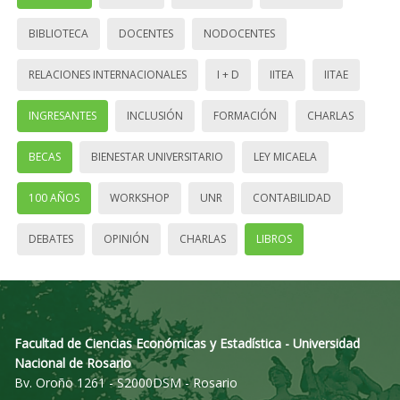
BIBLIOTECA
DOCENTES
NODOCENTES
RELACIONES INTERNACIONALES
I + D
IITEA
IITAE
INGRESANTES
INCLUSIÓN
FORMACIÓN
CHARLAS
BECAS
BIENESTAR UNIVERSITARIO
LEY MICAELA
100 AÑOS
WORKSHOP
UNR
CONTABILIDAD
DEBATES
OPINIÓN
CHARLAS
LIBROS
Facultad de Ciencias Económicas y Estadística - Universidad
Nacional de Rosario
Bv. Oroño 1261 - S2000DSM - Rosario