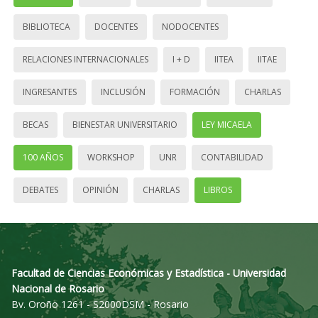
BIBLIOTECA
DOCENTES
NODOCENTES
RELACIONES INTERNACIONALES
I + D
IITEA
IITAE
INGRESANTES
INCLUSIÓN
FORMACIÓN
CHARLAS
BECAS
BIENESTAR UNIVERSITARIO
LEY MICAELA
100 AÑOS
WORKSHOP
UNR
CONTABILIDAD
DEBATES
OPINIÓN
CHARLAS
LIBROS
Facultad de Ciencias Económicas y Estadística - Universidad
Nacional de Rosario
Bv. Oroño 1261 - S2000DSM - Rosario