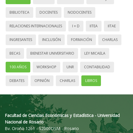
BIBLIOTECA
DOCENTES
NODOCENTES
RELACIONES INTERNACIONALES
I + D
IITEA
IITAE
INGRESANTES
INCLUSIÓN
FORMACIÓN
CHARLAS
BECAS
BIENESTAR UNIVERSITARIO
LEY MICAELA
100 AÑOS
WORKSHOP
UNR
CONTABILIDAD
DEBATES
OPINIÓN
CHARLAS
LIBROS
Facultad de Ciencias Económicas y Estadística - Universidad
Nacional de Rosario
Bv. Oroño 1261 - S2000DSM - Rosario