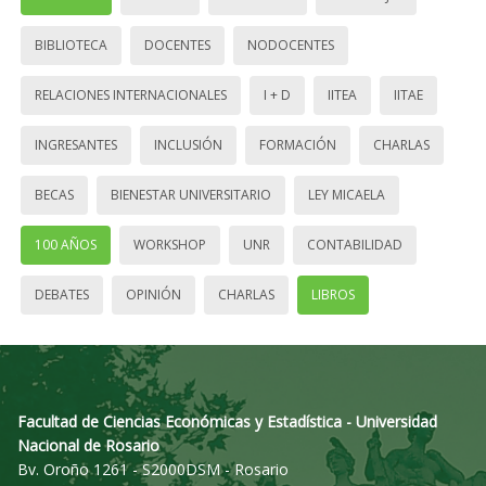
BIBLIOTECA
DOCENTES
NODOCENTES
RELACIONES INTERNACIONALES
I + D
IITEA
IITAE
INGRESANTES
INCLUSIÓN
FORMACIÓN
CHARLAS
BECAS
BIENESTAR UNIVERSITARIO
LEY MICAELA
100 AÑOS
WORKSHOP
UNR
CONTABILIDAD
DEBATES
OPINIÓN
CHARLAS
LIBROS
Facultad de Ciencias Económicas y Estadística - Universidad
Nacional de Rosario
Bv. Oroño 1261 - S2000DSM - Rosario