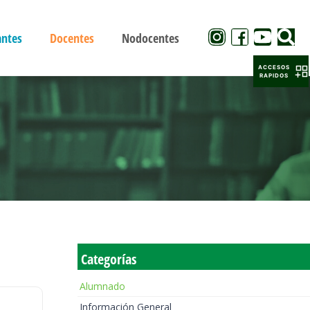
antes
Docentes
Nodocentes
ACCESOS
RAPIDOS
Categorías
Alumnado
Información General