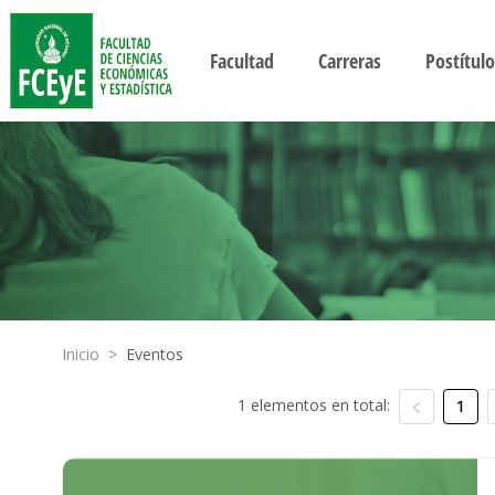
Facultad
Carreras
Postítulo
Inicio
>
Eventos
1 elementos en total:
1