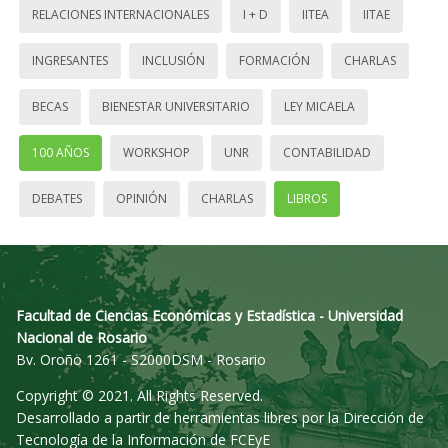
RELACIONES INTERNACIONALES
I + D
IITEA
IITAE
INGRESANTES
INCLUSIÓN
FORMACIÓN
CHARLAS
BECAS
BIENESTAR UNIVERSITARIO
LEY MICAELA
100 AÑOS
WORKSHOP
UNR
CONTABILIDAD
DEBATES
OPINIÓN
CHARLAS
LIBROS
Facultad de Ciencias Económicas y Estadística - Universidad
Nacional de Rosario
Bv. Oroño 1261 - S2000DSM - Rosario
Copyright © 2021. All Rights Reserved.
Desarrollado a partir de herramientas libres por la Dirección de
Tecnología de la Información de FCEyE