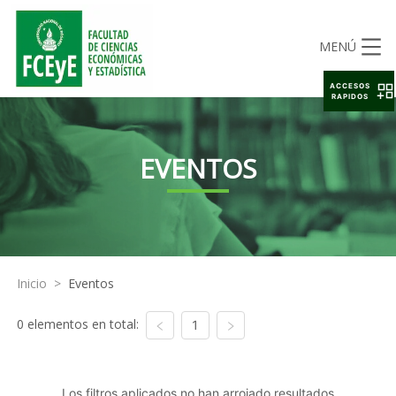
MENÚ
ACCESOS
RAPIDOS
EVENTOS
Inicio
>
Eventos
0 elementos en total:
1
Los filtros aplicados no han arrojado resultados