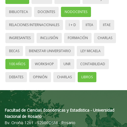
BIBLIOTECA
DOCENTES
NODOCENTES
RELACIONES INTERNACIONALES
I + D
IITEA
IITAE
INGRESANTES
INCLUSIÓN
FORMACIÓN
CHARLAS
BECAS
BIENESTAR UNIVERSITARIO
LEY MICAELA
100 AÑOS
WORKSHOP
UNR
CONTABILIDAD
DEBATES
OPINIÓN
CHARLAS
LIBROS
Facultad de Ciencias Económicas y Estadística - Universidad
Nacional de Rosario
Bv. Oroño 1261 - S2000DSM - Rosario