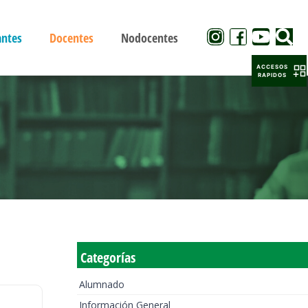
antes
Docentes
Nodocentes
ACCESOS
RAPIDOS
Categorías
Alumnado
Información General