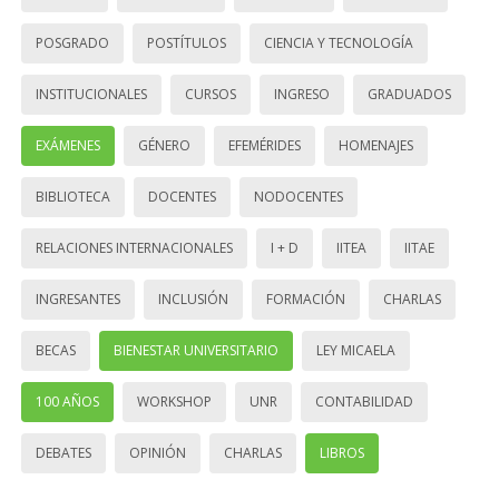
POSGRADO
POSTÍTULOS
CIENCIA Y TECNOLOGÍA
INSTITUCIONALES
CURSOS
INGRESO
GRADUADOS
EXÁMENES
GÉNERO
EFEMÉRIDES
HOMENAJES
BIBLIOTECA
DOCENTES
NODOCENTES
RELACIONES INTERNACIONALES
I + D
IITEA
IITAE
INGRESANTES
INCLUSIÓN
FORMACIÓN
CHARLAS
BECAS
BIENESTAR UNIVERSITARIO
LEY MICAELA
100 AÑOS
WORKSHOP
UNR
CONTABILIDAD
DEBATES
OPINIÓN
CHARLAS
LIBROS