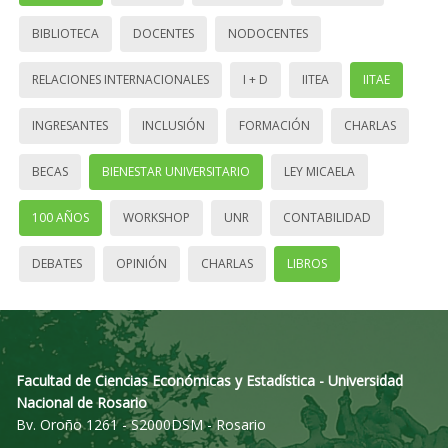
BIBLIOTECA
DOCENTES
NODOCENTES
RELACIONES INTERNACIONALES
I + D
IITEA
IITAE
INGRESANTES
INCLUSIÓN
FORMACIÓN
CHARLAS
BECAS
BIENESTAR UNIVERSITARIO
LEY MICAELA
100 AÑOS
WORKSHOP
UNR
CONTABILIDAD
DEBATES
OPINIÓN
CHARLAS
LIBROS
Facultad de Ciencias Económicas y Estadística - Universidad
Nacional de Rosario
Bv. Oroño 1261 - S2000DSM - Rosario