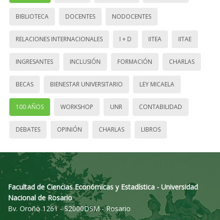
BIBLIOTECA
DOCENTES
NODOCENTES
RELACIONES INTERNACIONALES
I + D
IITEA
IITAE
INGRESANTES
INCLUSIÓN
FORMACIÓN
CHARLAS
BECAS
BIENESTAR UNIVERSITARIO
LEY MICAELA
100 AÑOS
WORKSHOP
UNR
CONTABILIDAD
DEBATES
OPINIÓN
CHARLAS
LIBROS
Facultad de Ciencias Económicas y Estadística - Universidad
Nacional de Rosario
Bv. Oroño 1261 - S2000DSM - Rosario