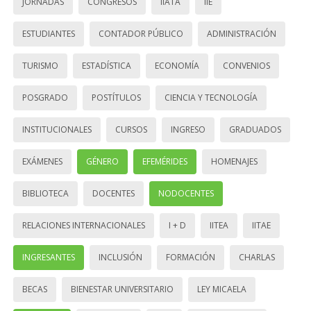
JORNADAS
CONGRESOS
IIATA
IIE
ESTUDIANTES
CONTADOR PÚBLICO
ADMINISTRACIÓN
TURISMO
ESTADÍSTICA
ECONOMÍA
CONVENIOS
POSGRADO
POSTÍTULOS
CIENCIA Y TECNOLOGÍA
INSTITUCIONALES
CURSOS
INGRESO
GRADUADOS
EXÁMENES
GÉNERO
EFEMÉRIDES
HOMENAJES
BIBLIOTECA
DOCENTES
NODOCENTES
RELACIONES INTERNACIONALES
I + D
IITEA
IITAE
INGRESANTES
INCLUSIÓN
FORMACIÓN
CHARLAS
BECAS
BIENESTAR UNIVERSITARIO
LEY MICAELA