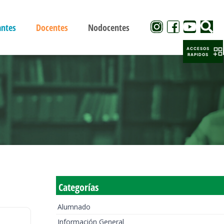
antes
Docentes
Nodocentes
ACCESOS
RAPIDOS
Categorías
Alumnado
Información General