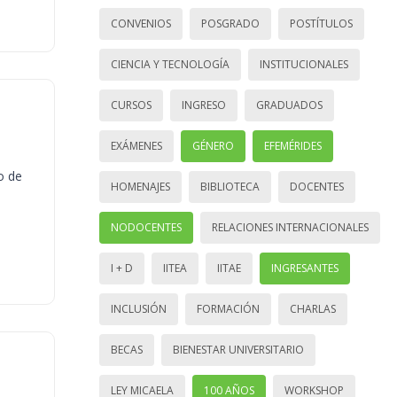
CONVENIOS
POSGRADO
POSTÍTULOS
CIENCIA Y TECNOLOGÍA
INSTITUCIONALES
CURSOS
INGRESO
GRADUADOS
EXÁMENES
GÉNERO
EFEMÉRIDES
o de
HOMENAJES
BIBLIOTECA
DOCENTES
NODOCENTES
RELACIONES INTERNACIONALES
I + D
IITEA
IITAE
INGRESANTES
INCLUSIÓN
FORMACIÓN
CHARLAS
BECAS
BIENESTAR UNIVERSITARIO
LEY MICAELA
100 AÑOS
WORKSHOP