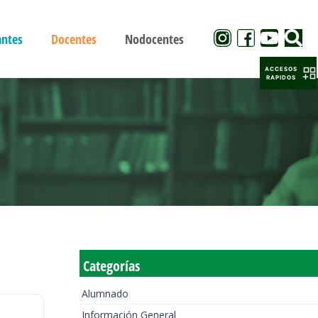
antes
Docentes
Nodocentes
ACCESOS
RAPIDOS
Categorías
Alumnado
Información General