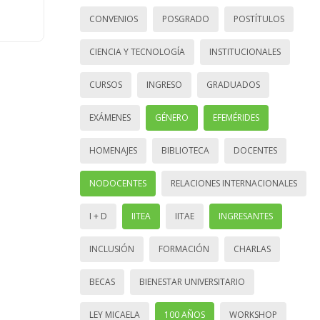
CONVENIOS
POSGRADO
POSTÍTULOS
CIENCIA Y TECNOLOGÍA
INSTITUCIONALES
CURSOS
INGRESO
GRADUADOS
EXÁMENES
GÉNERO
EFEMÉRIDES
HOMENAJES
BIBLIOTECA
DOCENTES
NODOCENTES
RELACIONES INTERNACIONALES
I + D
IITEA
IITAE
INGRESANTES
INCLUSIÓN
FORMACIÓN
CHARLAS
BECAS
BIENESTAR UNIVERSITARIO
LEY MICAELA
100 AÑOS
WORKSHOP