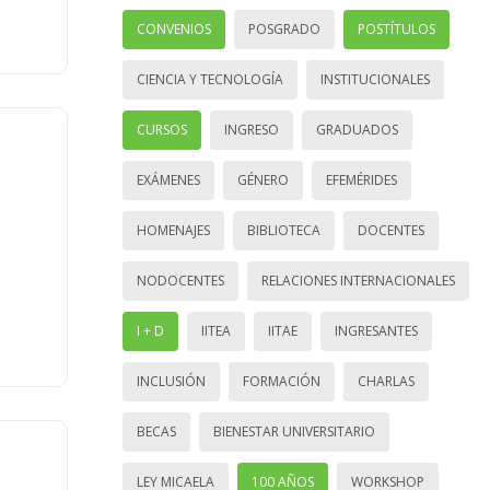
CONVENIOS
POSGRADO
POSTÍTULOS
CIENCIA Y TECNOLOGÍA
INSTITUCIONALES
CURSOS
INGRESO
GRADUADOS
EXÁMENES
GÉNERO
EFEMÉRIDES
HOMENAJES
BIBLIOTECA
DOCENTES
NODOCENTES
RELACIONES INTERNACIONALES
I + D
IITEA
IITAE
INGRESANTES
INCLUSIÓN
FORMACIÓN
CHARLAS
BECAS
BIENESTAR UNIVERSITARIO
LEY MICAELA
100 AÑOS
WORKSHOP