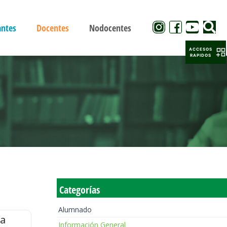
antes
Docentes
Nodocentes
ACCESOS
RAPIDOS
Categorías
Alumnado
la
Información General