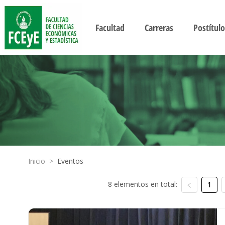
Facultad
Carreras
Postítulo
Inicio
>
Eventos
8 elementos en total:
1