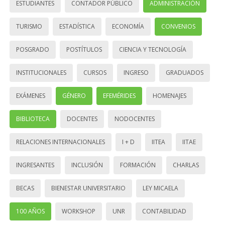
ESTUDIANTES
CONTADOR PÚBLICO
ADMINISTRACIÓN
TURISMO
ESTADÍSTICA
ECONOMÍA
CONVENIOS
POSGRADO
POSTÍTULOS
CIENCIA Y TECNOLOGÍA
INSTITUCIONALES
CURSOS
INGRESO
GRADUADOS
EXÁMENES
GÉNERO
EFEMÉRIDES
HOMENAJES
BIBLIOTECA
DOCENTES
NODOCENTES
RELACIONES INTERNACIONALES
I + D
IITEA
IITAE
INGRESANTES
INCLUSIÓN
FORMACIÓN
CHARLAS
BECAS
BIENESTAR UNIVERSITARIO
LEY MICAELA
100 AÑOS
WORKSHOP
UNR
CONTABILIDAD