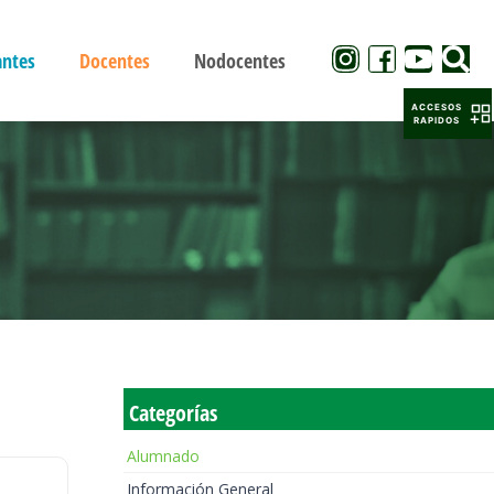
antes
Docentes
Nodocentes
ACCESOS
RAPIDOS
Categorías
Alumnado
Información General