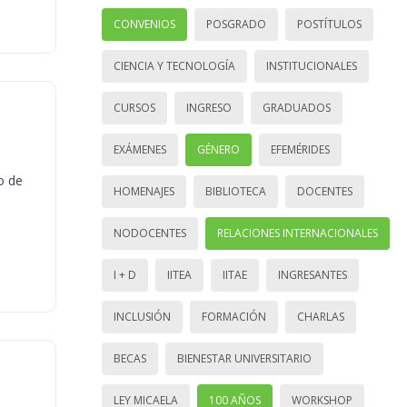
CONVENIOS
POSGRADO
POSTÍTULOS
CIENCIA Y TECNOLOGÍA
INSTITUCIONALES
CURSOS
INGRESO
GRADUADOS
EXÁMENES
GÉNERO
EFEMÉRIDES
o de
HOMENAJES
BIBLIOTECA
DOCENTES
NODOCENTES
RELACIONES INTERNACIONALES
I + D
IITEA
IITAE
INGRESANTES
INCLUSIÓN
FORMACIÓN
CHARLAS
BECAS
BIENESTAR UNIVERSITARIO
LEY MICAELA
100 AÑOS
WORKSHOP