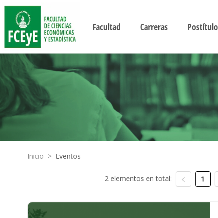
Facultad
Carreras
Postítulo
Inicio
>
Eventos
2 elementos en total:
1