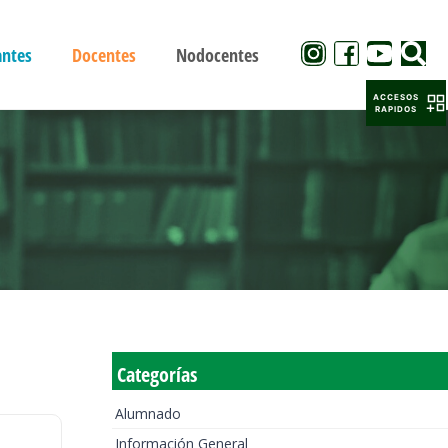
antes
Docentes
Nodocentes
ACCESOS
RAPIDOS
Categorías
Alumnado
Información General