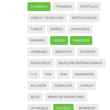
CONVENIOS
POSGRADO
POSTÍTULOS
CIENCIA Y TECNOLOGÍA
INSTITUCIONALES
CURSOS
INGRESO
GRADUADOS
EXÁMENES
GÉNERO
EFEMÉRIDES
HOMENAJES
BIBLIOTECA
DOCENTES
NODOCENTES
RELACIONES INTERNACIONALES
I + D
IITEA
IITAE
INGRESANTES
INCLUSIÓN
FORMACIÓN
CHARLAS
BECAS
BIENESTAR UNIVERSITARIO
LEY MICAELA
100 AÑOS
WORKSHOP