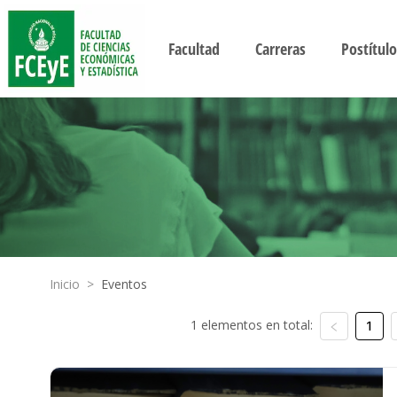
Facultad
Carreras
Postítulo
Inicio
>
Eventos
1 elementos en total:
1