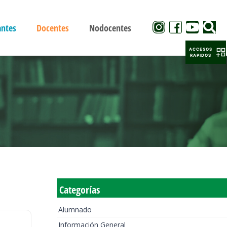
antes
Docentes
Nodocentes
ACCESOS
RAPIDOS
Categorías
Alumnado
Información General