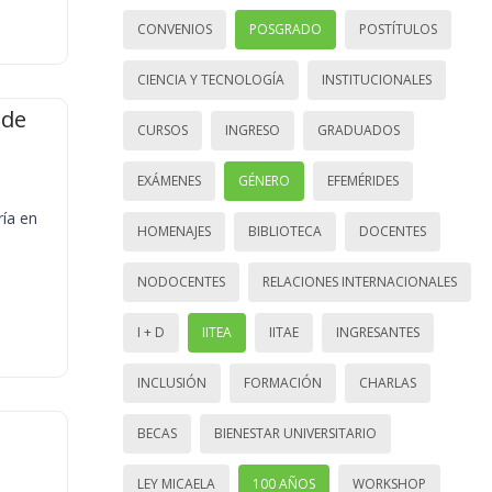
CONVENIOS
POSGRADO
POSTÍTULOS
CIENCIA Y TECNOLOGÍA
INSTITUCIONALES
 de
CURSOS
INGRESO
GRADUADOS
EXÁMENES
GÉNERO
EFEMÉRIDES
ría en
HOMENAJES
BIBLIOTECA
DOCENTES
NODOCENTES
RELACIONES INTERNACIONALES
I + D
IITEA
IITAE
INGRESANTES
INCLUSIÓN
FORMACIÓN
CHARLAS
BECAS
BIENESTAR UNIVERSITARIO
LEY MICAELA
100 AÑOS
WORKSHOP