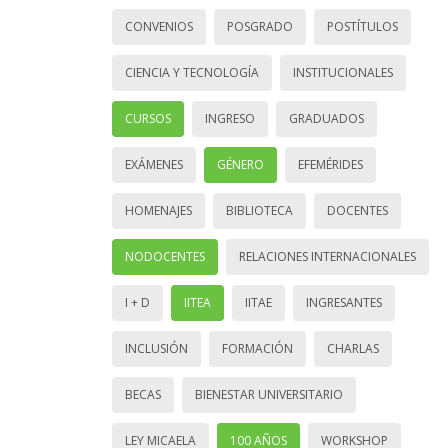
CONVENIOS
POSGRADO
POSTÍTULOS
CIENCIA Y TECNOLOGÍA
INSTITUCIONALES
CURSOS
INGRESO
GRADUADOS
EXÁMENES
GÉNERO
EFEMÉRIDES
HOMENAJES
BIBLIOTECA
DOCENTES
NODOCENTES
RELACIONES INTERNACIONALES
I + D
IITEA
IITAE
INGRESANTES
INCLUSIÓN
FORMACIÓN
CHARLAS
BECAS
BIENESTAR UNIVERSITARIO
LEY MICAELA
100 AÑOS
WORKSHOP