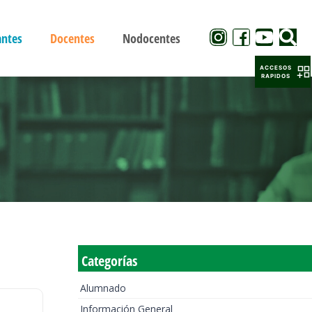
antes
Docentes
Nodocentes
ACCESOS
RAPIDOS
Categorías
Alumnado
Información General