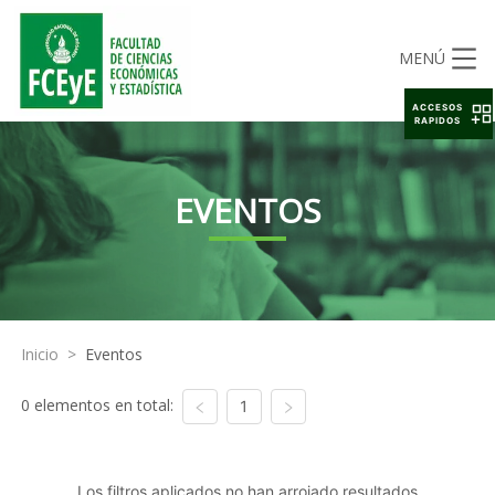
MENÚ
ACCESOS
RAPIDOS
EVENTOS
Inicio
>
Eventos
0 elementos en total:
1
Los filtros aplicados no han arrojado resultados