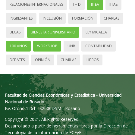
RELACIONES INTERNACIONALES
I + D
IITEA
IITAE
INGRESANTES
INCLUSIÓN
FORMACIÓN
CHARLAS
BECAS
BIENESTAR UNIVERSITARIO
LEY MICAELA
100 AÑOS
WORKSHOP
UNR
CONTABILIDAD
DEBATES
OPINIÓN
CHARLAS
LIBROS
Facultad de Ciencias Económicas y Estadística - Universidad
Nacional de Rosario
Bv. Oroño 1261 - S2000DSM - Rosario
Copyright © 2021. All Rights Reserved.
Desarrollado a partir de herramientas libres por la Dirección de
Tecnología de la Información de FCEyE