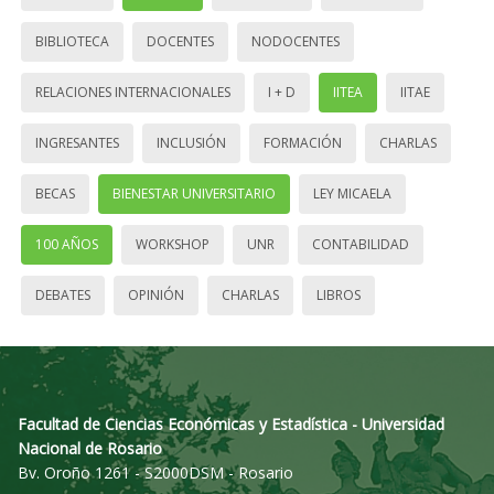
BIBLIOTECA
DOCENTES
NODOCENTES
RELACIONES INTERNACIONALES
I + D
IITEA
IITAE
INGRESANTES
INCLUSIÓN
FORMACIÓN
CHARLAS
BECAS
BIENESTAR UNIVERSITARIO
LEY MICAELA
100 AÑOS
WORKSHOP
UNR
CONTABILIDAD
DEBATES
OPINIÓN
CHARLAS
LIBROS
Facultad de Ciencias Económicas y Estadística - Universidad
Nacional de Rosario
Bv. Oroño 1261 - S2000DSM - Rosario