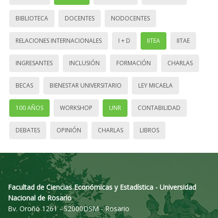
BIBLIOTECA
DOCENTES
NODOCENTES
RELACIONES INTERNACIONALES
I + D
IITEA
IITAE
INGRESANTES
INCLUSIÓN
FORMACIÓN
CHARLAS
BECAS
BIENESTAR UNIVERSITARIO
LEY MICAELA
100 AÑOS
WORKSHOP
UNR
CONTABILIDAD
DEBATES
OPINIÓN
CHARLAS
LIBROS
Facultad de Ciencias Económicas y Estadística - Universidad
Nacional de Rosario
Bv. Oroño 1261 - S2000DSM - Rosario