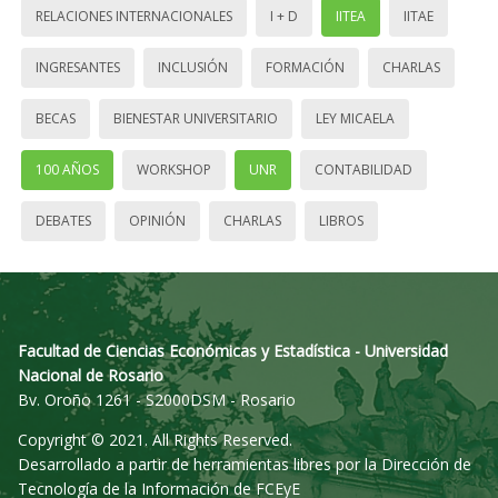
RELACIONES INTERNACIONALES
I + D
IITEA
IITAE
INGRESANTES
INCLUSIÓN
FORMACIÓN
CHARLAS
BECAS
BIENESTAR UNIVERSITARIO
LEY MICAELA
100 AÑOS
WORKSHOP
UNR
CONTABILIDAD
DEBATES
OPINIÓN
CHARLAS
LIBROS
Facultad de Ciencias Económicas y Estadística - Universidad
Nacional de Rosario
Bv. Oroño 1261 - S2000DSM - Rosario
Copyright © 2021. All Rights Reserved.
Desarrollado a partir de herramientas libres por la Dirección de
Tecnología de la Información de FCEyE