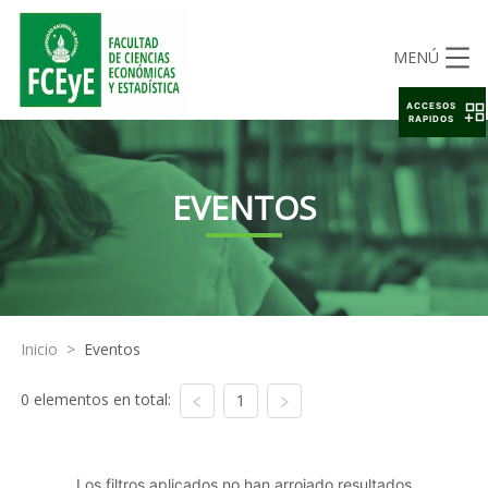
MENÚ
ACCESOS
RAPIDOS
EVENTOS
Inicio
>
Eventos
0 elementos en total:
1
Los filtros aplicados no han arrojado resultados