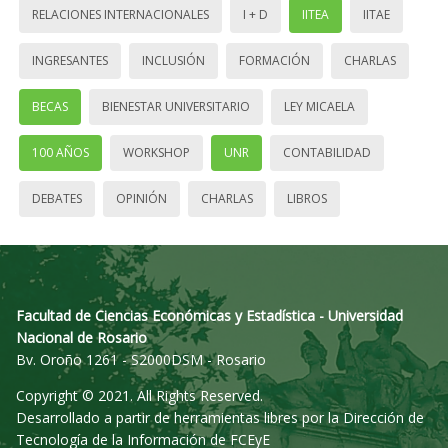
RELACIONES INTERNACIONALES
I + D
IITEA
IITAE
INGRESANTES
INCLUSIÓN
FORMACIÓN
CHARLAS
BECAS
BIENESTAR UNIVERSITARIO
LEY MICAELA
100 AÑOS
WORKSHOP
UNR
CONTABILIDAD
DEBATES
OPINIÓN
CHARLAS
LIBROS
Facultad de Ciencias Económicas y Estadística - Universidad
Nacional de Rosario
Bv. Oroño 1261 - S2000DSM - Rosario
Copyright © 2021. All Rights Reserved.
Desarrollado a partir de herramientas libres por la Dirección de
Tecnología de la Información de FCEyE