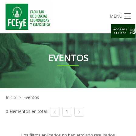
MENÚ
ACCESOS
RAPIDOS
EVENTOS
Inicio
>
Eventos
0 elementos en total:
1
Los filtros aplicados no han arrojado resultados