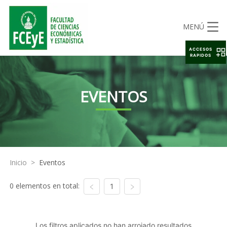
MENÚ
ACCESOS
RAPIDOS
EVENTOS
Inicio
>
Eventos
0 elementos en total:
1
Los filtros aplicados no han arrojado resultados