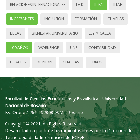
RELACIONES INTERNACIONALES
I + D
IITEA
IITAE
INGRESANTES
INCLUSIÓN
FORMACIÓN
CHARLAS
BECAS
BIENESTAR UNIVERSITARIO
LEY MICAELA
100 AÑOS
WORKSHOP
UNR
CONTABILIDAD
DEBATES
OPINIÓN
CHARLAS
LIBROS
Facultad de Ciencias Económicas y Estadística - Universidad
Nacional de Rosario
Bv. Oroño 1261 - S2000DSM - Rosario
Copyright © 2021. All Rights Reserved.
Desarrollado a partir de herramientas libres por la Dirección de
Tecnología de la Información de FCEyE