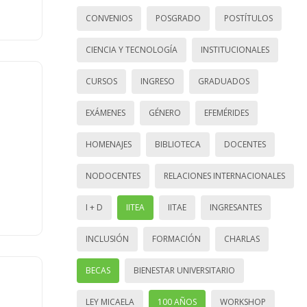
CONVENIOS
POSGRADO
POSTÍTULOS
CIENCIA Y TECNOLOGÍA
INSTITUCIONALES
CURSOS
INGRESO
GRADUADOS
EXÁMENES
GÉNERO
EFEMÉRIDES
HOMENAJES
BIBLIOTECA
DOCENTES
NODOCENTES
RELACIONES INTERNACIONALES
I + D
IITEA
IITAE
INGRESANTES
INCLUSIÓN
FORMACIÓN
CHARLAS
BECAS
BIENESTAR UNIVERSITARIO
LEY MICAELA
100 AÑOS
WORKSHOP