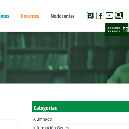
antes
Docentes
Nodocentes
ACCESOS
RAPIDOS
Categorías
Alumnado
Información General