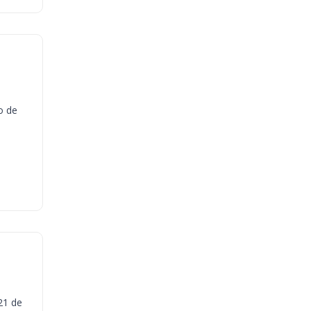
o de
21 de