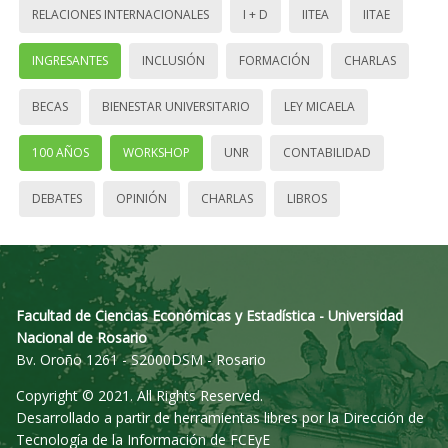
RELACIONES INTERNACIONALES
I + D
IITEA
IITAE
INGRESANTES
INCLUSIÓN
FORMACIÓN
CHARLAS
BECAS
BIENESTAR UNIVERSITARIO
LEY MICAELA
100 AÑOS
WORKSHOP
UNR
CONTABILIDAD
DEBATES
OPINIÓN
CHARLAS
LIBROS
Facultad de Ciencias Económicas y Estadística - Universidad
Nacional de Rosario
Bv. Oroño 1261 - S2000DSM - Rosario
Copyright © 2021. All Rights Reserved.
Desarrollado a partir de herramientas libres por la Dirección de
Tecnología de la Información de FCEyE