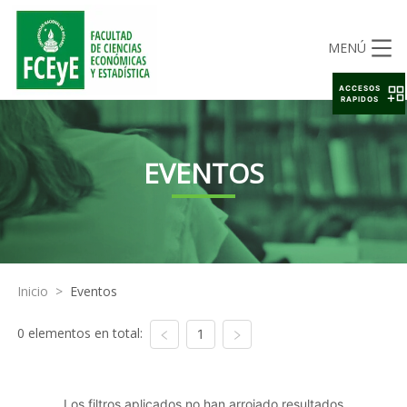
MENÚ
ACCESOS
RAPIDOS
EVENTOS
Inicio
>
Eventos
0 elementos en total:
1
Los filtros aplicados no han arrojado resultados