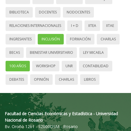
BIBLIOTECA
DOCENTES
NODOCENTES
RELACIONES INTERNACIONALES
I + D
IITEA
IITAE
INGRESANTES
INCLUSIÓN
FORMACIÓN
CHARLAS
BECAS
BIENESTAR UNIVERSITARIO
LEY MICAELA
100 AÑOS
WORKSHOP
UNR
CONTABILIDAD
DEBATES
OPINIÓN
CHARLAS
LIBROS
Facultad de Ciencias Económicas y Estadística - Universidad
Nacional de Rosario
Bv. Oroño 1261 - S2000DSM - Rosario