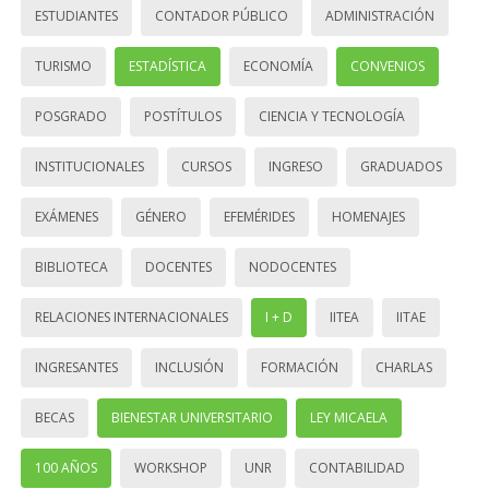
ESTUDIANTES
CONTADOR PÚBLICO
ADMINISTRACIÓN
TURISMO
ESTADÍSTICA
ECONOMÍA
CONVENIOS
POSGRADO
POSTÍTULOS
CIENCIA Y TECNOLOGÍA
INSTITUCIONALES
CURSOS
INGRESO
GRADUADOS
EXÁMENES
GÉNERO
EFEMÉRIDES
HOMENAJES
BIBLIOTECA
DOCENTES
NODOCENTES
RELACIONES INTERNACIONALES
I + D
IITEA
IITAE
INGRESANTES
INCLUSIÓN
FORMACIÓN
CHARLAS
BECAS
BIENESTAR UNIVERSITARIO
LEY MICAELA
100 AÑOS
WORKSHOP
UNR
CONTABILIDAD