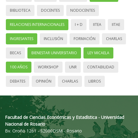
BIBLIOTECA
DOCENTES
NODOCENTES
RELACIONES INTERNACIONALES
I + D
IITEA
IITAE
INGRESANTES
INCLUSIÓN
FORMACIÓN
CHARLAS
BECAS
BIENESTAR UNIVERSITARIO
LEY MICAELA
100 AÑOS
WORKSHOP
UNR
CONTABILIDAD
DEBATES
OPINIÓN
CHARLAS
LIBROS
Facultad de Ciencias Económicas y Estadística - Universidad
Nacional de Rosario
Bv. Oroño 1261 - S2000DSM - Rosario