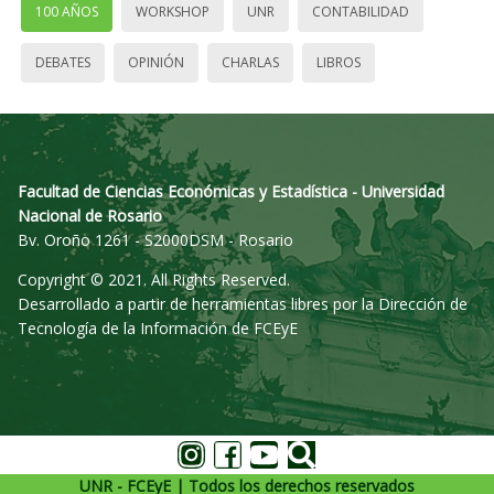
100 AÑOS
WORKSHOP
UNR
CONTABILIDAD
DEBATES
OPINIÓN
CHARLAS
LIBROS
Facultad de Ciencias Económicas y Estadística - Universidad
Nacional de Rosario
Bv. Oroño 1261 - S2000DSM - Rosario
Copyright © 2021. All Rights Reserved.
Desarrollado a partir de herramientas libres por la Dirección de
Tecnología de la Información de FCEyE
UNR - FCEyE | Todos los derechos reservados