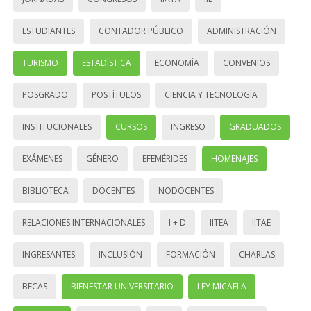
ESTUDIANTES
CONTADOR PÚBLICO
ADMINISTRACIÓN
TURISMO
ESTADÍSTICA
ECONOMÍA
CONVENIOS
POSGRADO
POSTÍTULOS
CIENCIA Y TECNOLOGÍA
INSTITUCIONALES
CURSOS
INGRESO
GRADUADOS
EXÁMENES
GÉNERO
EFEMÉRIDES
HOMENAJES
BIBLIOTECA
DOCENTES
NODOCENTES
RELACIONES INTERNACIONALES
I + D
IITEA
IITAE
INGRESANTES
INCLUSIÓN
FORMACIÓN
CHARLAS
BECAS
BIENESTAR UNIVERSITARIO
LEY MICAELA