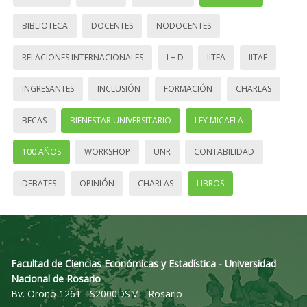
BIBLIOTECA
DOCENTES
NODOCENTES
RELACIONES INTERNACIONALES
I + D
IITEA
IITAE
INGRESANTES
INCLUSIÓN
FORMACIÓN
CHARLAS
BECAS
BIENESTAR UNIVERSITARIO
LEY MICAELA
100 AÑOS
WORKSHOP
UNR
CONTABILIDAD
DEBATES
OPINIÓN
CHARLAS
LIBROS
Facultad de Ciencias Económicas y Estadística - Universidad
Nacional de Rosario
Bv. Oroño 1261 - S2000DSM - Rosario