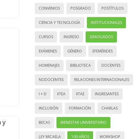
CONVENIOS
POSGRADO
POSTÍTULOS
CIENCIA Y TECNOLOGÍA
INSTITUCIONALES
CURSOS
INGRESO
GRADUADOS
EXÁMENES
GÉNERO
EFEMÉRIDES
HOMENAJES
BIBLIOTECA
DOCENTES
NODOCENTES
RELACIONES INTERNACIONALES
I + D
IITEA
IITAE
INGRESANTES
INCLUSIÓN
FORMACIÓN
CHARLAS
 y
BECAS
BIENESTAR UNIVERSITARIO
LEY MICAELA
100 AÑOS
WORKSHOP