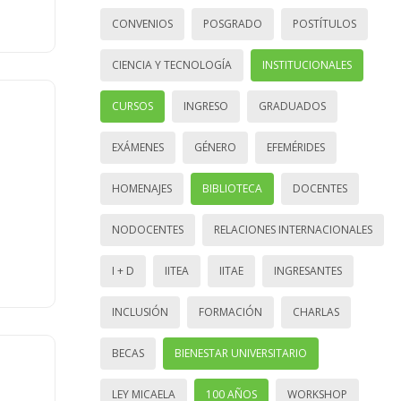
CONVENIOS
POSGRADO
POSTÍTULOS
CIENCIA Y TECNOLOGÍA
INSTITUCIONALES
CURSOS
INGRESO
GRADUADOS
EXÁMENES
GÉNERO
EFEMÉRIDES
HOMENAJES
BIBLIOTECA
DOCENTES
NODOCENTES
RELACIONES INTERNACIONALES
I + D
IITEA
IITAE
INGRESANTES
INCLUSIÓN
FORMACIÓN
CHARLAS
BECAS
BIENESTAR UNIVERSITARIO
LEY MICAELA
100 AÑOS
WORKSHOP