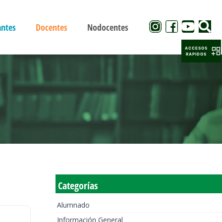
antes
Docentes
Nodocentes
ACCESOS
RAPIDOS
Categorías
Alumnado
Información General