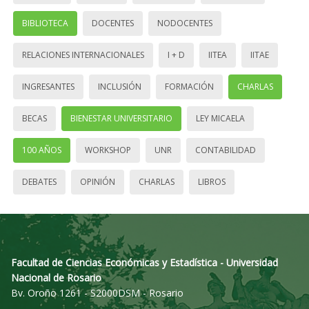
BIBLIOTECA
DOCENTES
NODOCENTES
RELACIONES INTERNACIONALES
I + D
IITEA
IITAE
INGRESANTES
INCLUSIÓN
FORMACIÓN
CHARLAS
BECAS
BIENESTAR UNIVERSITARIO
LEY MICAELA
100 AÑOS
WORKSHOP
UNR
CONTABILIDAD
DEBATES
OPINIÓN
CHARLAS
LIBROS
Facultad de Ciencias Económicas y Estadística - Universidad
Nacional de Rosario
Bv. Oroño 1261 - S2000DSM - Rosario