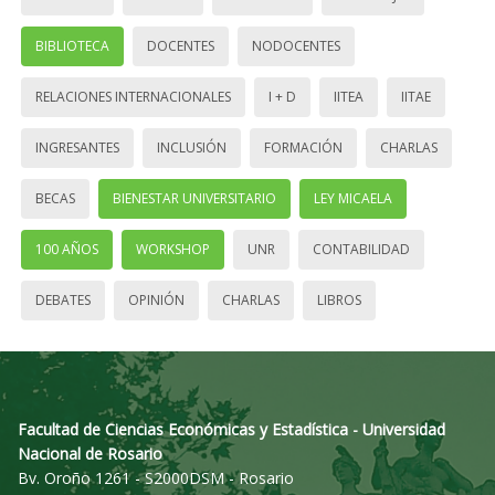
BIBLIOTECA
DOCENTES
NODOCENTES
RELACIONES INTERNACIONALES
I + D
IITEA
IITAE
INGRESANTES
INCLUSIÓN
FORMACIÓN
CHARLAS
BECAS
BIENESTAR UNIVERSITARIO
LEY MICAELA
100 AÑOS
WORKSHOP
UNR
CONTABILIDAD
DEBATES
OPINIÓN
CHARLAS
LIBROS
Facultad de Ciencias Económicas y Estadística - Universidad
Nacional de Rosario
Bv. Oroño 1261 - S2000DSM - Rosario