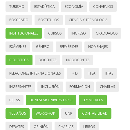
TURISMO
ESTADÍSTICA
ECONOMÍA
CONVENIOS
POSGRADO
POSTÍTULOS
CIENCIA Y TECNOLOGÍA
INSTITUCIONALES
CURSOS
INGRESO
GRADUADOS
EXÁMENES
GÉNERO
EFEMÉRIDES
HOMENAJES
BIBLIOTECA
DOCENTES
NODOCENTES
RELACIONES INTERNACIONALES
I + D
IITEA
IITAE
INGRESANTES
INCLUSIÓN
FORMACIÓN
CHARLAS
BECAS
BIENESTAR UNIVERSITARIO
LEY MICAELA
100 AÑOS
WORKSHOP
UNR
CONTABILIDAD
DEBATES
OPINIÓN
CHARLAS
LIBROS