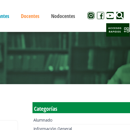
antes
Docentes
Nodocentes
ACCESOS
RAPIDOS
Categorías
Alumnado
Información General