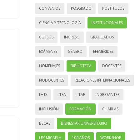
CONVENIOS
POSGRADO
POSTÍTULOS
CIENCIA Y TECNOLOGÍA
INSTITUCIONALES
CURSOS
INGRESO
GRADUADOS
EXÁMENES
GÉNERO
EFEMÉRIDES
HOMENAJES
BIBLIOTECA
DOCENTES
NODOCENTES
RELACIONES INTERNACIONALES
I + D
IITEA
IITAE
INGRESANTES
INCLUSIÓN
FORMACIÓN
CHARLAS
BECAS
BIENESTAR UNIVERSITARIO
LEY MICAELA
100 AÑOS
WORKSHOP