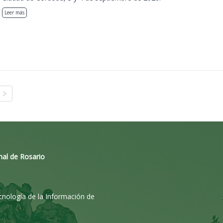
Leer más
nal de Rosario
ecnología de la Información de