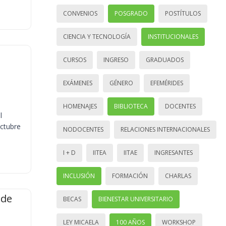
CONVENIOS
POSGRADO
POSTÍTULOS
CIENCIA Y TECNOLOGÍA
INSTITUCIONALES
CURSOS
INGRESO
GRADUADOS
EXÁMENES
GÉNERO
EFEMÉRIDES
HOMENAJES
BIBLIOTECA
DOCENTES
l
octubre
NODOCENTES
RELACIONES INTERNACIONALES
I + D
IITEA
IITAE
INGRESANTES
INCLUSIÓN
FORMACIÓN
CHARLAS
 de
BECAS
BIENESTAR UNIVERSITARIO
LEY MICAELA
100 AÑOS
WORKSHOP