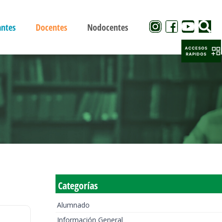
antes
Docentes
Nodocentes
ACCESOS
RAPIDOS
Categorías
Alumnado
Información General